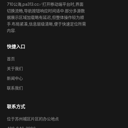
710公海,pa313.cc✅打开移动端平台时,界面
切换流畅,导航按钮响应时间适中.部分多源数
据展示区域加载略有延迟,但整体操作较为顺
手.布局紧凑,信息层级清晰,便于快速定位所需
内容.
快捷入口
首页
关于我们
新闻中心
联系我们
联系方式
位于苏州城区片区的办公地点