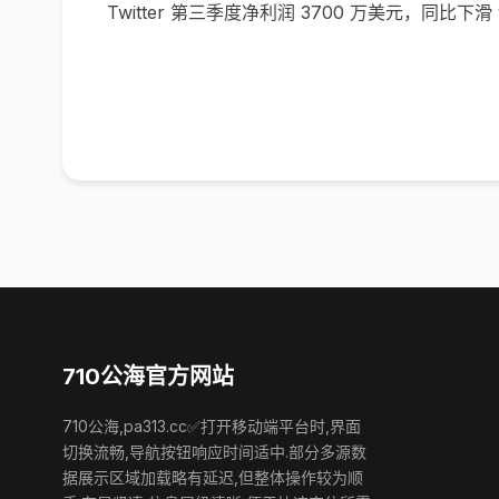
Twitter 第三季度净利润 3700 万美元，同比下滑 
710公海官方网站
710公海,pa313.cc✅打开移动端平台时,界面
切换流畅,导航按钮响应时间适中.部分多源数
据展示区域加载略有延迟,但整体操作较为顺