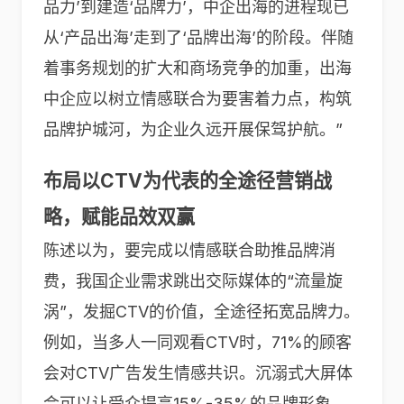
品力’到建造‘品牌力’，中企出海的进程现已
从‘产品出海’走到了‘品牌出海’的阶段。伴随
着事务规划的扩大和商场竞争的加重，出海
中企应以树立情感联合为要害着力点，构筑
品牌护城河，为企业久远开展保驾护航。”
布局以CTV为代表的全途径营销战
略，赋能品效双赢
陈述以为，要完成以情感联合助推品牌消
费，我国企业需求跳出交际媒体的“流量旋
涡”，发掘CTV的价值，全途径拓宽品牌力。
例如，当多人一同观看CTV时，71%的顾客
会对CTV广告发生情感共识。沉溺式大屏体
会可以让受众提高15%-35%的品牌形象，