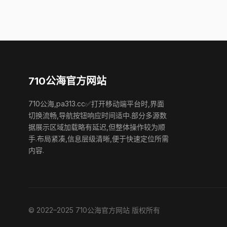
710公海官方网站
710公海,pa313.cc✅打开移动端平台时,界面
切换流畅,导航按钮响应时间适中.部分多源数
据展示区域加载略有延迟,但整体操作较为顺
手.布局紧凑,信息层级清晰,便于快速定位所需
内容.
© 2022–2025 710公海官方网站 版权所有