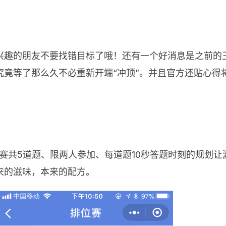
兴趣的朋友不要找错目标了哦！还有一个好消息是之前的
竟等了那么久不必重新开端“冲顶”。并且官方还贴心得将
赛共5道题、限两人参加、每道题10秒答题时刻的规划
来的滋味，本来的配方。