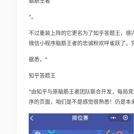
脑筋王者
”。
不过重装上阵的它更名为了知乎答题王，感
微信小程序脑筋王者的忠诚粉欢呼雀跃了。究
据悉，“
知乎答题王
”由知乎与原脑筋王者团队联合开发，每局竞
序的页面，咱们是不是感觉很熟悉！仍是本