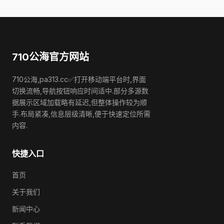
710公海官方网站
710公海,pa313.cc✅打开移动端平台时,界面
切换流畅,导航按钮响应时间适中.部分多源数
据展示区域加载略有延迟,但整体操作较为顺
手.布局紧凑,信息层级清晰,便于快速定位所需
内容.
快捷入口
首页
关于我们
新闻中心