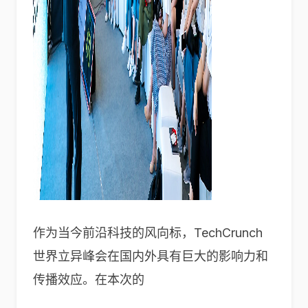
作为当今前沿科技的风向标，TechCrunch
世界立异峰会在国内外具有巨大的影响力和
传播效应。在本次的