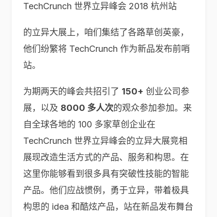
TechCrunch 世界立异峰会 2018 杭州站
的立异大展上，咱们集结了各路草创英豪，
他们纷繁将 TechCrunch 作为新品发布前哨
站。
为期两天的峰会共招引了
150+
创业公司参
展，以及
8000
多人次
的观众参加参加。来
自全球各地的 100 多家草创企业在
TechCrunch 世界立异峰会的立异大展竞相
展现改造生活方式的产品、服务和构思。在
这里你能够看到很多具有突破性技能的智能
产品。他们应战惯例，勇于立异，带着极具
构思的 idea 和酷炫产品，站在新品发布舞台