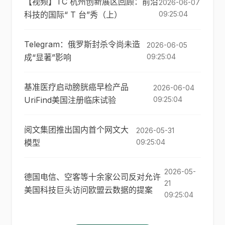
【视频】TC 杭州创新展区回顾：前沿
2026-06-07
科技的国际“ T 台”秀（上）
09:25:04
Telegram：俄罗斯封杀令尚未造
2026-06-05
成“显著”影响
09:25:04
基准医疗启动膀胱癌早检产品
2026-06-04
UriFind美国注册临床试验
09:25:04
阅文集团推出国内首个网文大
2026-05-31
模型
09:25:04
2026-05-
德国电信、空客等十余家公司反对允许
21
美国科技巨头访问欧盟云数据的提案
09:25:04