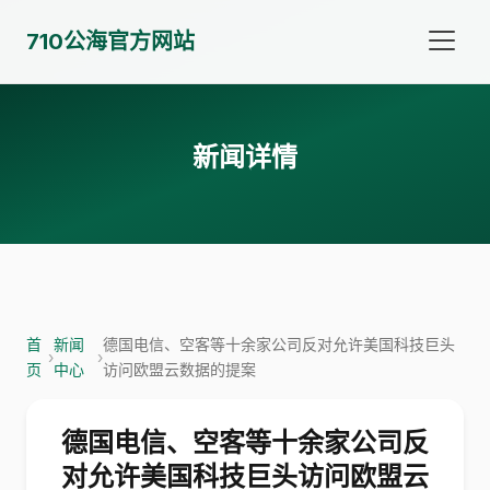
710公海官方网站
新闻详情
首
新闻
德国电信、空客等十余家公司反对允许美国科技巨头
›
›
页
中心
访问欧盟云数据的提案
德国电信、空客等十余家公司反
对允许美国科技巨头访问欧盟云