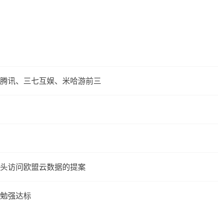
 强：腾讯、三七互娱、米哈游前三
头访问欧盟云数据的提案
勉强达标