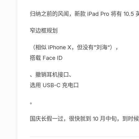
归纳之前的风闻，新款 iPad Pro 将有 10.
窄边框规划
（相似 iPhone X，但没有”刘海“），
搭载 Face ID
、撤销耳机接口、
选用 USB-C 充电口
。
国庆长假一过，很快就到 10 月中旬，到时候