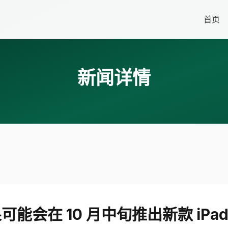
首页
新闻详情
可能会在 10 月中旬推出新款 iPad 