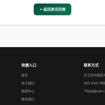
返回资讯列表
快捷入口
联系方式
首页
位于苏州城区
关于我们
400-846-39
新闻中心
710gh@mail.
联系我们