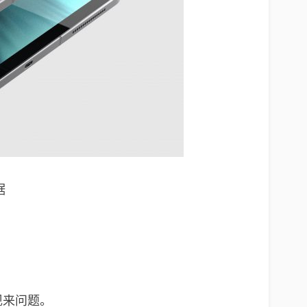
据
现来问题。