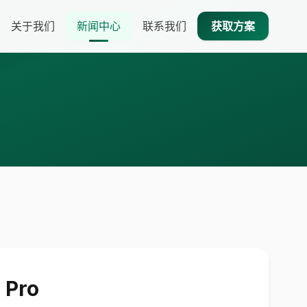
关于我们
新闻中心
联系我们
获取方案
Pro