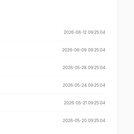
2026-06-12 09:25:04
2026-06-09 09:25:04
2026-05-28 09:25:04
2026-05-24 09:25:04
2026-05-21 09:25:04
2026-05-20 09:25:04