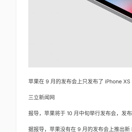
苹果在 9 月的发布会上只发布了 iPhone XS 和 
三立新闻网
报导，苹果将于 10 月中旬举行发布会，发布新款
据报导，苹果没有在 9 月的发布会上推出新 