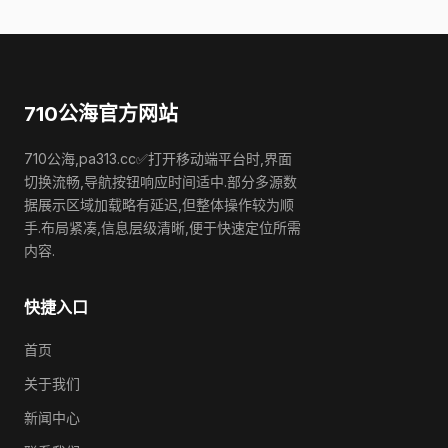
710公海官方网站
710公海,pa313.cc✅打开移动端平台时,界面
切换流畅,导航按钮响应时间适中.部分多源数
据展示区域加载略有延迟,但整体操作较为顺
手.布局紧凑,信息层级清晰,便于快速定位所需
内容.
快捷入口
首页
关于我们
新闻中心