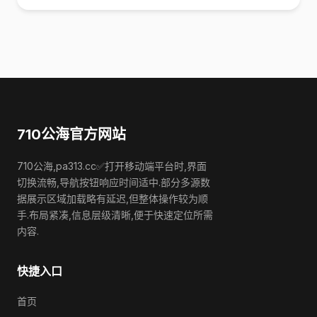
710公海官方网站
710公海,pa313.cc✅打开移动端平台时,界面
切换流畅,导航按钮响应时间适中.部分多源数
据展示区域加载略有延迟,但整体操作较为顺
手.布局紧凑,信息层级清晰,便于快速定位所需
内容.
快捷入口
首页