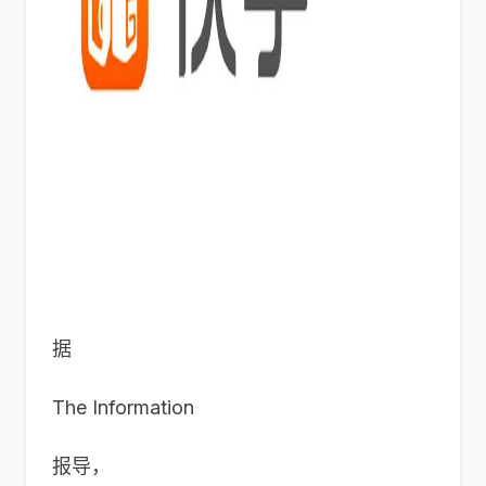
据
The Information
报导，