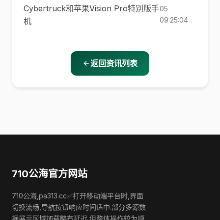
Cyber​​truck和苹果Vision Pro特别版手
05
09:25:04
机
返回资讯列表
710公海官方网站
710公海,pa313.cc✅打开移动端平台时,界面
切换流畅,导航按钮响应时间适中.部分多源数
据展示区域加载略有延迟,但整体操作较为顺