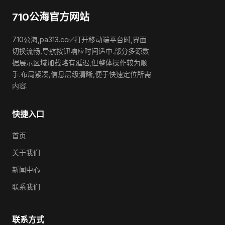
710公海官方网站
710公海,pa313.cc✅打开移动端平台时,界面
切换流畅,导航按钮响应时间适中.部分多源数
据展示区域加载略有延迟,但整体操作较为顺
手.布局紧凑,信息层级清晰,便于快速定位所需
内容.
快捷入口
首页
关于我们
新闻中心
联系我们
联系方式