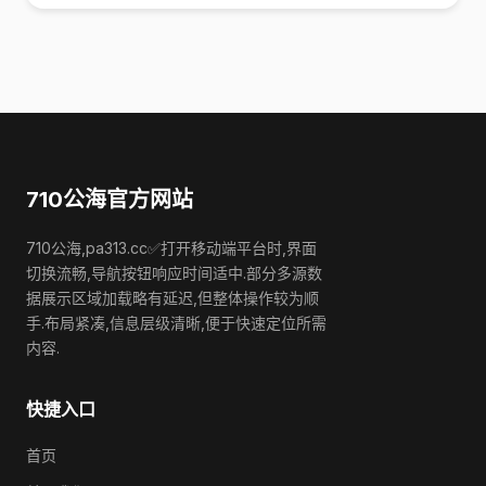
710公海官方网站
710公海,pa313.cc✅打开移动端平台时,界面
切换流畅,导航按钮响应时间适中.部分多源数
据展示区域加载略有延迟,但整体操作较为顺
手.布局紧凑,信息层级清晰,便于快速定位所需
内容.
快捷入口
首页