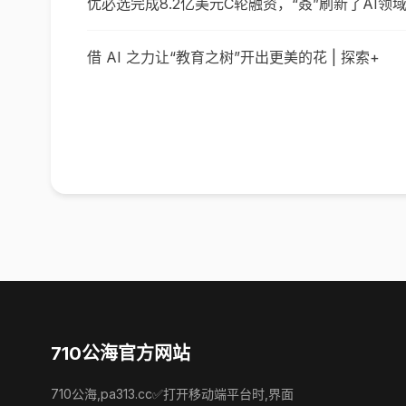
优必选完成8.2亿美元C轮融资，“叒”刷新了AI领
借 AI 之力让“教育之树”开出更美的花 | 探索+
710公海官方网站
710公海,pa313.cc✅打开移动端平台时,界面