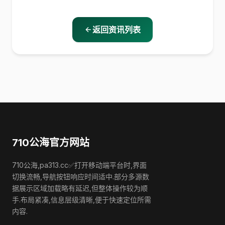
返回资讯列表
710公海官方网站
710公海,pa313.cc✅打开移动端平台时,界面
切换流畅,导航按钮响应时间适中.部分多源数
据展示区域加载略有延迟,但整体操作较为顺
手.布局紧凑,信息层级清晰,便于快速定位所需
内容.