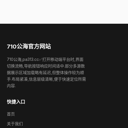
710公海官方网站
710公海,pa313.cc✅打开移动端平台时,界面
切换流畅,导航按钮响应时间适中.部分多源数
据展示区域加载略有延迟,但整体操作较为顺
手.布局紧凑,信息层级清晰,便于快速定位所需
内容.
快捷入口
首页
关于我们