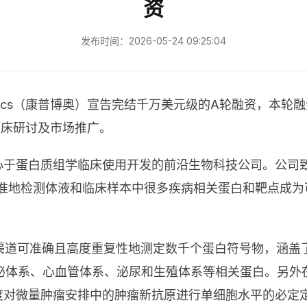
资
发布时间：2026-05-24 09:25:04
 Omics（康普博奥）宣告完结千万美元级的A轮融资，本
制、临床研讨及市场推广。
，是一家专心于蛋白质组学临床使用开发的前沿生物科技公司。
精准地检测体液和临床样本中很多疾病相关蛋白和靶点成
ete360技能渠道可准确且高度重复性地测定数千个蛋白符号物
泌体系、心血管体系、泌尿和生殖体系等相关蛋白。另外
高灵敏度对微量肿瘤安排中的肿瘤新抗原进行单细胞水平的必