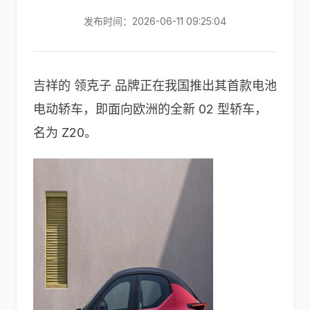
发布时间：2026-06-11 09:25:04
吉祥的 领克子 品牌正在我国推出其首款电池
电动轿车，即面向欧洲的全新 02 型轿车，
名为 Z20。