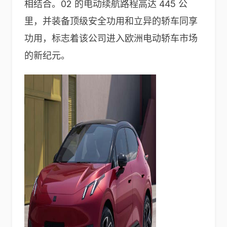
相结合。02 的电动续航路程高达 445 公
里，并装备顶级安全功用和立异的轿车同享
功用，标志着该公司进入欧洲电动轿车市场
的新纪元。