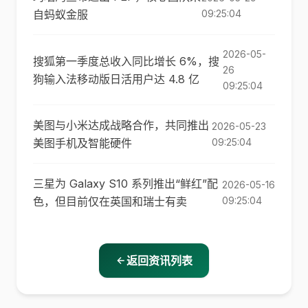
自蚂蚁金服
09:25:04
2026-05-
搜狐第一季度总收入同比增长 6%，搜
26
狗输入法移动版日活用户达 4.8 亿
09:25:04
美图与小米达成战略合作，共同推出
2026-05-23
美图手机及智能硬件
09:25:04
三星为 Galaxy S10 系列推出“鲜红”配
2026-05-16
色，但目前仅在英国和瑞士有卖
09:25:04
返回资讯列表