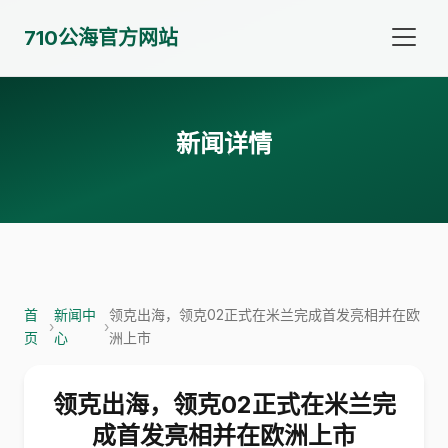
710公海官方网站
新闻详情
首
新闻中
领克出海，领克02正式在米兰完成首发亮相并在欧
›
›
页
心
洲上市
领克出海，领克02正式在米兰完
成首发亮相并在欧洲上市