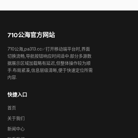
710公海官方网站
710公海,pa313.cc✅打开移动端平台时,界面
切换流畅,导航按钮响应时间适中.部分多源数
据展示区域加载略有延迟,但整体操作较为顺
手.布局紧凑,信息层级清晰,便于快速定位所需
内容.
快捷入口
首页
关于我们
新闻中心