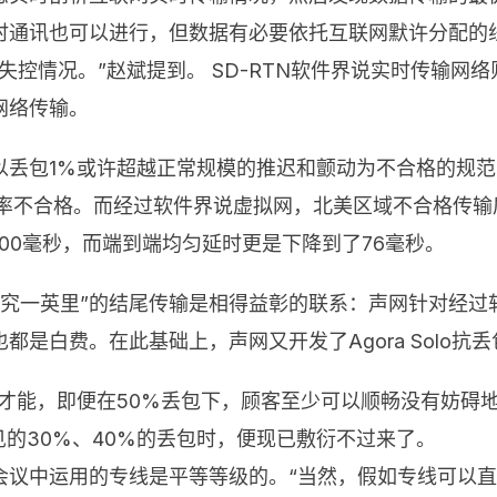
时通讯也可以进行，但数据有必要依托互联网默许分配的
失控情况。”赵斌提到。 SD-RTN软件界说实时传输网
网络传输。
以丢包1%或许超越正常规模的推迟和颤动为不合格的规
概率不合格。而经过软件界说虚拟网，北美区域不合格传输
00毫秒，而端到端均匀延时更是下降到了76毫秒。
ile终究一英里”的结尾传输是相得益彰的联系：声网针对
是白费。在此基础上，声网又开发了Agora Solo抗
%丢包的才能，即便在50%丢包下，顾客至少可以顺畅没有
见的30%、40%的丢包时，便现已敷衍不过来了。
会议中运用的专线是平等等级的。“当然，假如专线可以