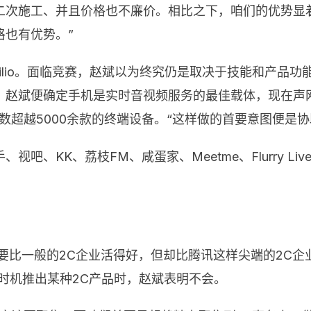
二次施工、并且价格也不廉价。相比之下，咱们的优势显
格也有优势。”
ilio。面临竞赛，赵斌以为终究仍是取决于技能和产品
赵斌便确定手机是实时音视频服务的最佳载体，现在声网的产
了总数超越5000余款的终端设备。“这样做的首要意图便
KK、荔枝FM、咸蛋家、Meetme、Flurry Live、L
要比一般的2C企业活得好，但却比腾讯这样尖端的2C企
时机推出某种2C产品时，赵斌表明不会。