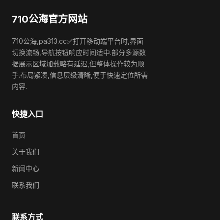
710公海官方网站
710公海,pa313.cc✅打开移动端平台时,界面
切换流畅,导航按钮响应时间适中.部分多源数
据展示区域加载略有延迟,但整体操作较为顺
手.布局紧凑,信息层级清晰,便于快速定位所需
内容.
快捷入口
首页
关于我们
新闻中心
联系我们
联系方式