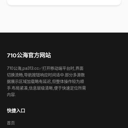
710公海官方网站
710公海,pa313.cc✅打开移动端平台时,界面
切换流畅,导航按钮响应时间适中.部分多源数
据展示区域加载略有延迟,但整体操作较为顺
手.布局紧凑,信息层级清晰,便于快速定位所需
内容.
快捷入口
首页