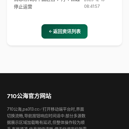
停止运营
08:41:57
返回资讯列表
710公海官方网站
710公海,pa313.cc✅打开移动端平台时,界面
切换流畅,导航按钮响应时间适中.部分多源数
据展示区域加载略有延迟,但整体操作较为顺
手.布局紧凑,信息层级清晰,便于快速定位所需