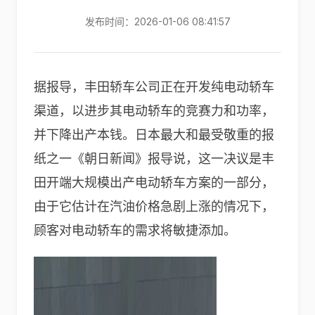
发布时间：2026-01-06 08:41:57
据报导，丰田轿车公司正在开发纯电动轿车
渠道，以进步其电动轿车的竞赛力和功率，
并下降出产本钱。日本最大和最受敬重的报
纸之一《朝日新闻》报导说，这一决议是丰
田开端大规模出产电动轿车方案的一部分，
由于它估计在汽油价格急剧上涨的情况下，
顾客对电动轿车的需求将敏捷添加。