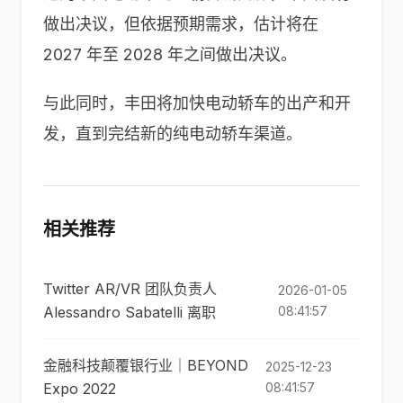
做出决议，但依据预期需求，估计将在
2027 年至 2028 年之间做出决议。
与此同时，丰田将加快电动轿车的出产和开
发，直到完结新的纯电动轿车渠道。
相关推荐
Twitter AR/VR 团队负责人
2026-01-05
Alessandro Sabatelli 离职
08:41:57
金融科技颠覆银行业｜BEYOND
2025-12-23
Expo 2022
08:41:57