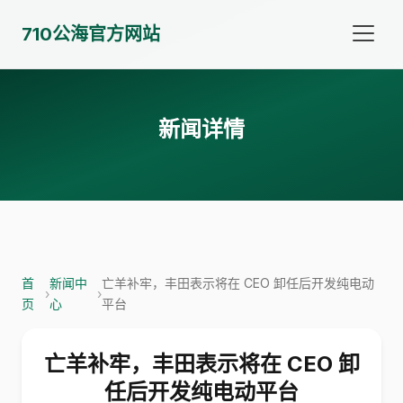
710公海官方网站
新闻详情
首
新闻中
亡羊补牢，丰田表示将在 CEO 卸任后开发纯电动
›
›
页
心
平台
亡羊补牢，丰田表示将在 CEO 卸
任后开发纯电动平台