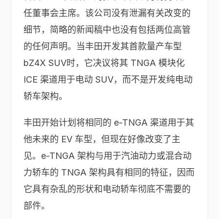
任董事会主席。该公司没有泄漏有关改变的
细节，简略的新闻稿中也没有包括两位高管
的任何声明。当丰田开发其首款量产车型
bZ4X SUV时，它决议将其 TNGA 模块化
ICE 渠道用于电动 SUV，而不是开发纯电动
轿车架构。
丰田开始计划将相同的 e-TNGA 渠道用于其
他未来的 EV 车型，但现在好像改变了主
见。e-TNGA 架构与用于汽油动力或混合动
力轿车的 TNGA 架构具有相同的特征，因而
它具有杂乱的形状和电动轿车彻底不需要的
部件。