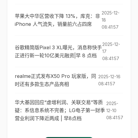
2025-12-
苹果大中华区营收下降 13%，库克：非
18
iPhone 人气流失，销量前六占四席
08:41:57
2025-12-
谷歌精简版Pixel 3 XL曝光，消息称快手
17
正进行新一轮10亿美元融资|早 8 点档
08:41:57
realme正式发布X50 Pro 玩家版，同
2025-12-16
时还有多款生态产品亮相
08:41:57
华大基因回应“虚增利润、关联交易”等质
2025-
疑：系信息系统不完善；LG电子第一财季
12-10
08:41:57
营业利润下降近两成 | 早8点档