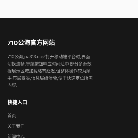
710公海官方网站
710公海,pa313.cc✅打开移动端平台时,界面
切换流畅,导航按钮响应时间适中.部分多源数
据展示区域加载略有延迟,但整体操作较为顺
手.布局紧凑,信息层级清晰,便于快速定位所需
内容.
快捷入口
首页
关于我们
新闻中心