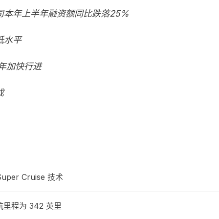
本年上半年融资额同比跌落25%
低水平
年加快行进
成
er Cruise 技术
航里程为 342 英里