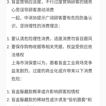
盲盒营销应适度，不行过度营销顾客的猎奇
心思误导顾客激动消费
一起，中消协提示广阔顾客要有危险防备认
识，坚持理性的消费理念：
要认清危险理性消费，适度消费勿盲目跟风
要保存购物收据等相关凭据，权益受损应依
法维权
上海市消保委以为，跟着盲盒工业商场竞争
益发剧烈，过度的商业化或许带来以下消费
危险：
盲盒躲藏款概率或许影响顾客知情权
盲盒躲藏款的稀缺性或许诱发“投机圈套”和