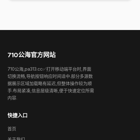
710公海官方网站
710公海,pa313.cc✅打开移动端平台时,界面
切换流畅,导航按钮响应时间适中.部分多源数
据展示区域加载略有延迟,但整体操作较为顺
手.布局紧凑,信息层级清晰,便于快速定位所需
内容.
快捷入口
首页
关于我们