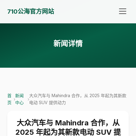
710公海官方网站
新闻详情
首
新闻
大众汽车与 Mahindra 合作，从 2025 年起为其新款
›
›
页
中心
电动 SUV 提供动力
大众汽车与 Mahindra 合作，从
2025 年起为其新款电动 SUV 提