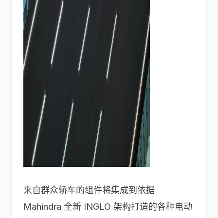
来自群众轿车的组件将集成到依据
Mahindra 全新 INGLO 架构打造的各种电动