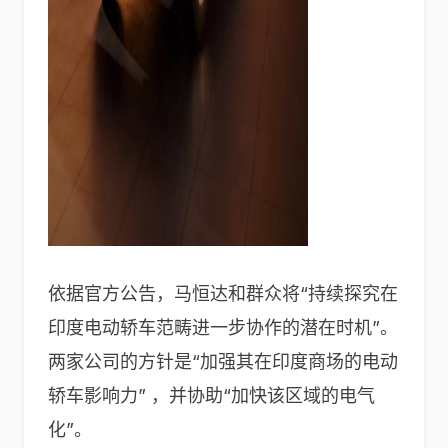
依据官方公告，马恒达和群众将“持续探究在
印度电动轿车范畴进一步协作的潜在时机”。
两家公司的方针是“加强其在印度商场的电动
轿车影响力” ，并协助“加快该区域的电气
化”。