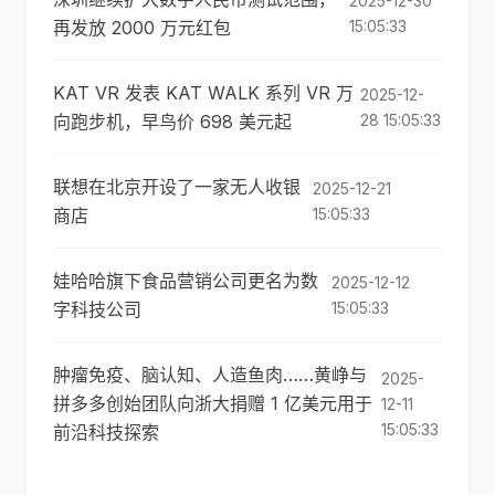
2025-12-30
再发放 2000 万元红包
15:05:33
KAT VR 发表 KAT WALK 系列 VR 万
2025-12-
向跑步机，早鸟价 698 美元起
28 15:05:33
联想在北京开设了一家无人收银
2025-12-21
商店
15:05:33
娃哈哈旗下食品营销公司更名为数
2025-12-12
字科技公司
15:05:33
肿瘤免疫、脑认知、人造鱼肉……黄峥与
2025-
拼多多创始团队向浙大捐赠 1 亿美元用于
12-11
15:05:33
前沿科技探索