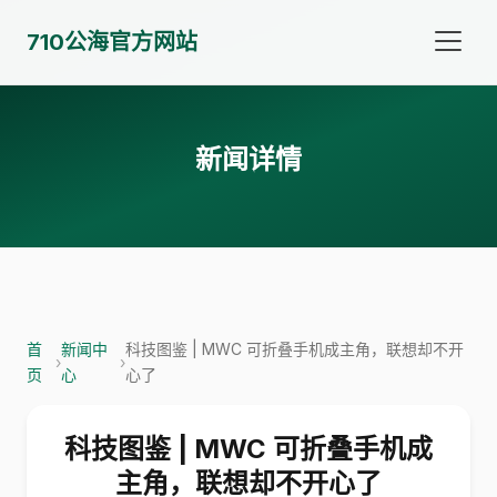
710公海官方网站
新闻详情
首
新闻中
科技图鉴 | MWC 可折叠手机成主角，联想却不开
›
›
页
心
心了
科技图鉴 | MWC 可折叠手机成
主角，联想却不开心了