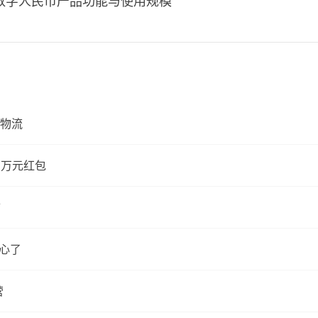
数字人民币产品功能与使用规模
物流
 万元红包
市
开心了
营