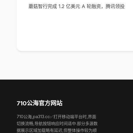
蘑菇智行完成 1.2 亿美元 A 轮融资，腾讯领投
710公海官方网站
710公海,pa313.cc✅打开移动端平台时,界面
切换流畅,导航按钮响应时间适中.部分多源数
据展示区域加载略有延迟,但整体操作较为顺