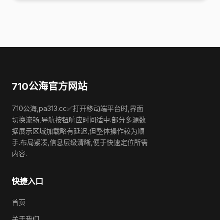
710公海官方网站
710公海,pa313.cc✅打开移动端平台时,界面
切换流畅,导航按钮响应时间适中.部分多源数
据展示区域加载略有延迟,但整体操作较为顺
手.布局紧凑,信息层级清晰,便于快速定位所需
内容.
快捷入口
首页
关于我们