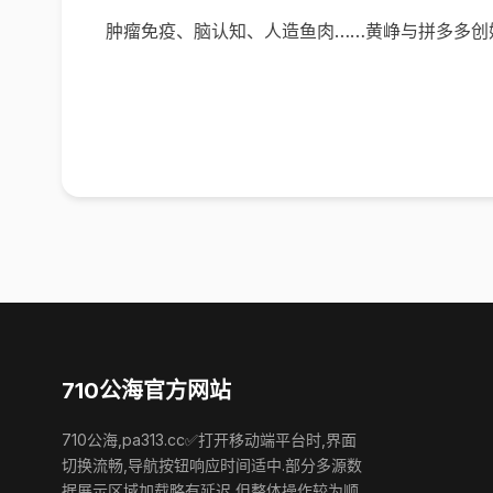
肿瘤免疫、脑认知、人造鱼肉……黄峥与拼多多创始
710公海官方网站
710公海,pa313.cc✅打开移动端平台时,界面
切换流畅,导航按钮响应时间适中.部分多源数
据展示区域加载略有延迟,但整体操作较为顺