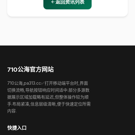
返回资讯列表
710公海官方网站
710公海,pa313.cc✅打开移动端平台时,界面
切换流畅,导航按钮响应时间适中.部分多源数
据展示区域加载略有延迟,但整体操作较为顺
手.布局紧凑,信息层级清晰,便于快速定位所需
内容.
快捷入口