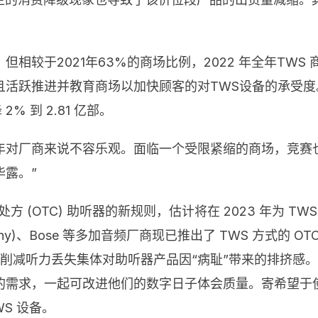
部，但相较于2021年63%的商场比例，2022 年全年TWS
跃推进并教育商场以加快顾客的对TWS设备的承受度。不过C
% 到 2.81 亿部。
n说：“2023 年对厂商来说不容乐观。面临一个受限紧缩的商
露。”
处方 (OTC) 助听器的新规则，估计将在 2023 年为 
索尼 (Sony)、Bose 等多加音频厂商现已推出了 TWS 方
削减听力丢失集体对助听器产品因“病耻”带来的排挤感。这
的需求，一起可改进他们的数字日子体会质量。寄希望于
S 设备。