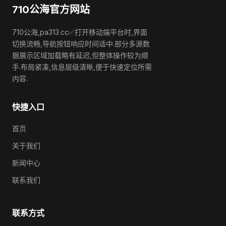
710公海官方网站
710公海,pa313.cc✅打开移动端平台时,界面
切换流畅,导航按钮响应时间适中.部分多源数
据展示区域加载略有延迟,但整体操作较为顺
手.布局紧凑,信息层级清晰,便于快速定位所需
内容.
快捷入口
首页
关于我们
新闻中心
联系我们
联系方式