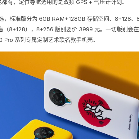
也都有，定位导航选用的是双频 GPS + 气压计计划。
选，标准版分为 6GB RAM+128GB 存储空间、8+128、
元起售（8+128），8+256 版别要价 3999 元。一切版别会
i K30 Pro 系列专属定制艺术联名款手机壳。