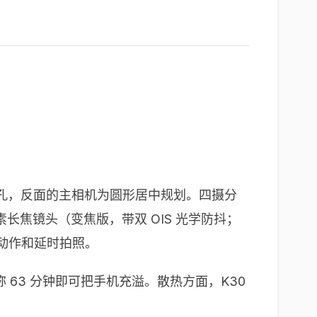
正面没有开孔，反面的主相机为圆形居中规划。四摄分
万像素长焦镜头（变焦版，带双 OIS 光学防抖；
帧慢动作和延时拍照。
快充声称 63 分钟即可把手机充溢。散热方面，K30