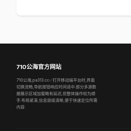
710公海官方网站
710公海,pa313.cc✅打开移动端平台时,界面
切换流畅,导航按钮响应时间适中.部分多源数
据展示区域加载略有延迟,但整体操作较为顺
手.布局紧凑,信息层级清晰,便于快速定位所需
内容.