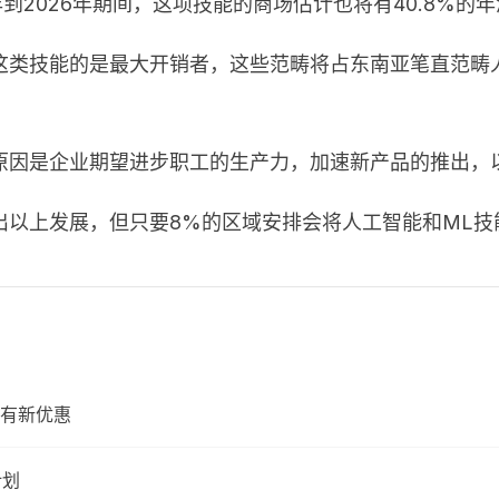
1年到2026年期间，这项技能的商场估计也将有40.8%的
类技能的是最大开销者，这些范畴将占东南亚笔直范畴人
原因是企业期望进步职工的生产力，加速新产品的推出，
出以上发展，但只要
8%
的区域安排会将人工智能和
ML
技
还有新优惠
计划