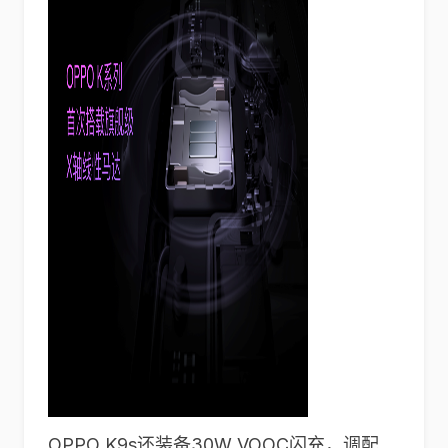
OPPO K9s还装备30W VOOC闪充，调配