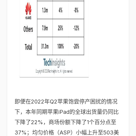
即便在2022年Q2苹果饱尝停产困扰的情况
下，本年同期苹果iPad的全球出货量仍同比
下降了22%，商场份额下降了1个百分点至
37%；均匀价格（ASP）小幅上升至503美