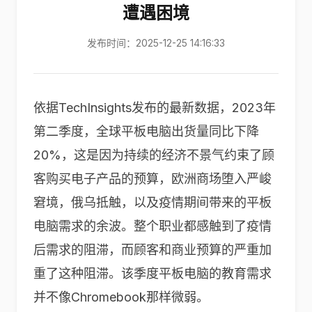
遭遇困境
发布时间：2025-12-25 14:16:33
依据TechInsights发布的最新数据，2023年
第二季度，全球平板电脑出货量同比下降
20%，这是因为持续的经济不景气约束了顾
客购买电子产品的预算，欧洲商场堕入严峻
窘境，俄乌抵触，以及疫情期间带来的平板
电脑需求的余波。整个职业都感触到了疫情
后需求的阻滞，而顾客和商业预算的严重加
重了这种阻滞。该季度平板电脑的教育需求
并不像Chromebook那样微弱。