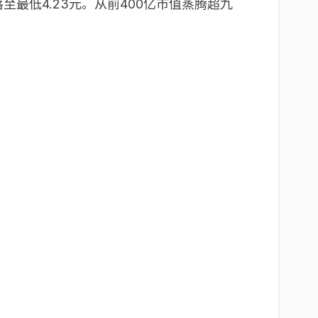
至最低4.23元。从前400亿市值蒸腾超九