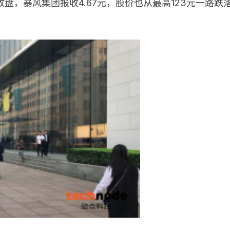
盘，暴风集团报收4.67元，股价也从最高123元一路跌落