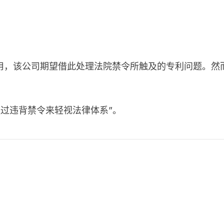
用，该公司期望借此处理法院禁令所触及的专利问题。然
续经过违背禁令来轻视法律体系”。