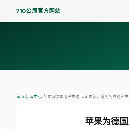
710公海官方网站
首页
›
新闻中心
›
苹果为德国用户推送 iOS 更新，避免与高通产
苹果为德国