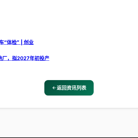
“体检” | 创业
电池厂，拟2027年初投产
返回资讯列表