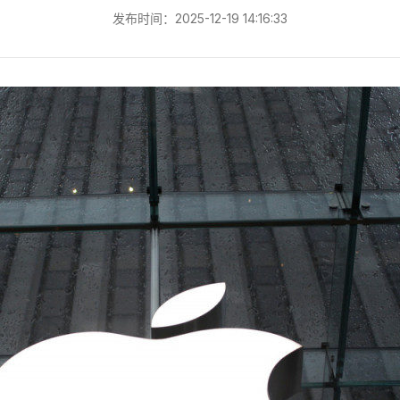
发布时间：2025-12-19 14:16:33