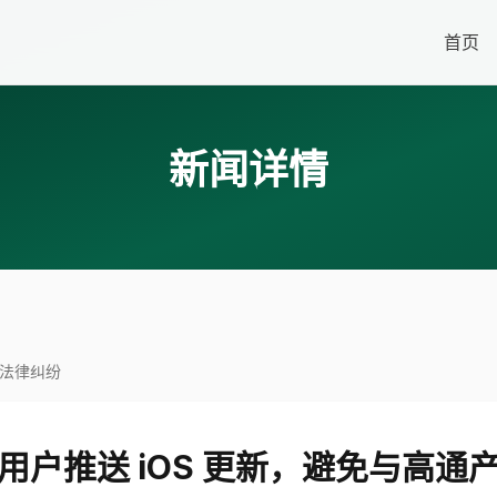
首页
新闻详情
生法律纠纷
用户推送 iOS 更新，避免与高通