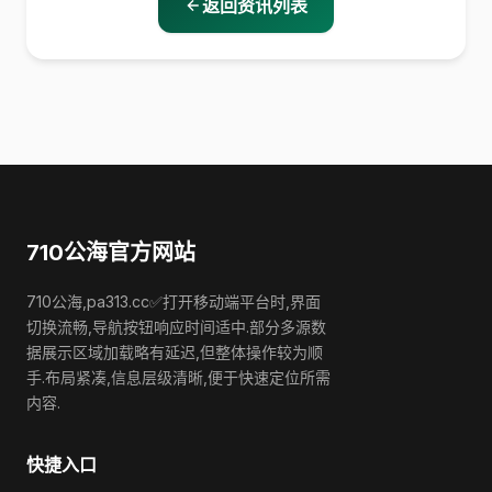
返回资讯列表
710公海官方网站
710公海,pa313.cc✅打开移动端平台时,界面
切换流畅,导航按钮响应时间适中.部分多源数
据展示区域加载略有延迟,但整体操作较为顺
手.布局紧凑,信息层级清晰,便于快速定位所需
内容.
快捷入口