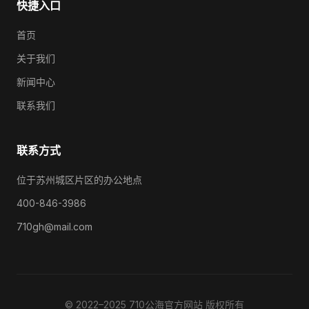
快捷入口
首页
关于我们
新闻中心
联系我们
联系方式
位于苏州城区片区的办公地点
400-846-3986
710gh@mail.com
© 2022–2025 710公海官方网站 版权所有