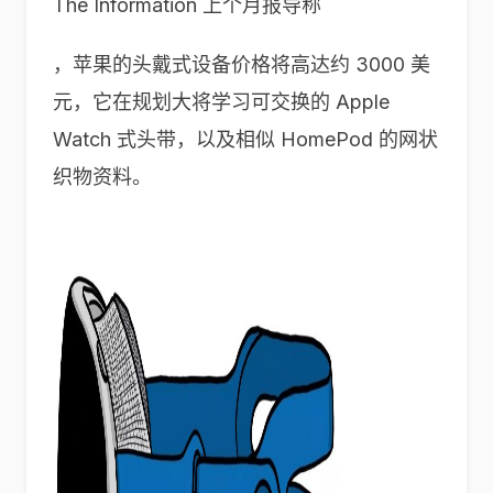
The Information 上个月报导称
，苹果的头戴式设备价格将高达约 3000 美
元，它在规划大将学习可交换的 Apple
Watch 式头带，以及相似 HomePod 的网状
织物资料。