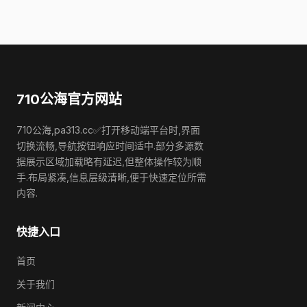
710公海官方网站
710公海,pa313.cc✅打开移动端平台时,界面
切换流畅,导航按钮响应时间适中.部分多源数
据展示区域加载略有延迟,但整体操作较为顺
手.布局紧凑,信息层级清晰,便于快速定位所需
内容.
快捷入口
首页
关于我们