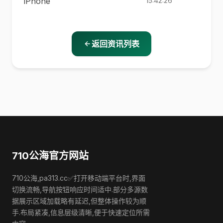
iPhone
15:42:26
返回资讯列表
710公海官方网站
710公海,pa313.cc✅打开移动端平台时,界面
切换流畅,导航按钮响应时间适中.部分多源数
据展示区域加载略有延迟,但整体操作较为顺
手.布局紧凑,信息层级清晰,便于快速定位所需