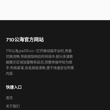
710公海官方网站
710公海,pa313.cc✅打开移动端平台时,界面
切换流畅,导航按钮响应时间适中.部分多源数
据展示区域加载略有延迟,但整体操作较为顺
手.布局紧凑,信息层级清晰,便于快速定位所需
内容.
快捷入口
首页
关于我们