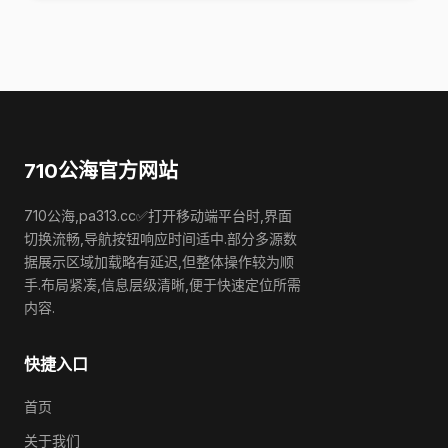
710公海官方网站
710公海,pa313.cc✅打开移动端平台时,界面
切换流畅,导航按钮响应时间适中.部分多源数
据展示区域加载略有延迟,但整体操作较为顺
手.布局紧凑,信息层级清晰,便于快速定位所需
内容.
快捷入口
首页
关于我们