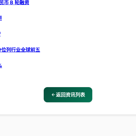
民币 B 轮融资
研
营
评分位列行业全球前五
%
返回资讯列表